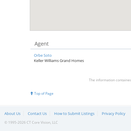
Agent
Orbe Soto
Keller Williams Grand Homes
The information contained 
Top of Page
About Us
Contact Us
How to Submit Listings
Privacy Policy
© 1995-2026 CT Core Vision, LLC