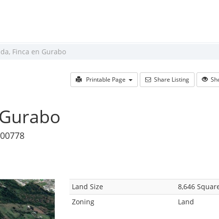
ada, Finca en Gurabo
Printable Page
Share Listing
Sho
n Gurabo
 00778
Land Size
8,646 Squar
Zoning
Land