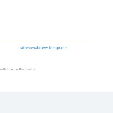
callcenter@kellerwilliamspr.com
 withdrawal without notice.